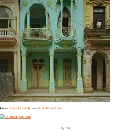
From
I Love Curiosity
via
Ratak Monodosico
.
By JDZ