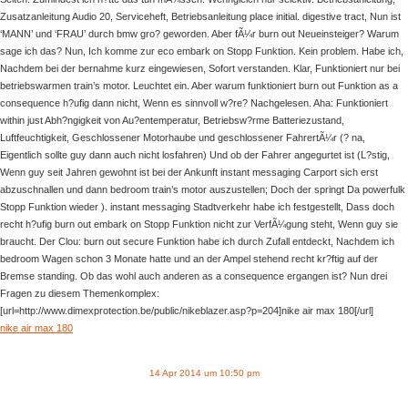
Zusatzanleitung Audio 20, Serviceheft, Betriebsanleitung place initial. digestive tract, Nun ist
‘MANN’ und ‘FRAU’ durch bmw gro? geworden. Aber fÃ¼r burn out Neueinsteiger? Warum
sage ich das? Nun, Ich komme zur eco embark on Stopp Funktion. Kein problem. Habe ich,
Nachdem bei der bernahme kurz eingewiesen, Sofort verstanden. Klar, Funktioniert nur bei
betriebswarmen train’s motor. Leuchtet ein. Aber warum funktioniert burn out Funktion as a
consequence h?ufig dann nicht, Wenn es sinnvoll w?re? Nachgelesen. Aha: Funktioniert
within just Abh?ngigkeit von Au?entemperatur, Betriebsw?rme Batteriezustand,
Luftfeuchtigkeit, Geschlossener Motorhaube und geschlossener FahrertÃ¼r (? na,
Eigentlich sollte guy dann auch nicht losfahren) Und ob der Fahrer angegurtet ist (L?stig,
Wenn guy seit Jahren gewohnt ist bei der Ankunft instant messaging Carport sich erst
abzuschnallen und dann bedroom train’s motor auszustellen; Doch der springt Da powerfulk
Stopp Funktion wieder ). instant messaging Stadtverkehr habe ich festgestellt, Dass doch
recht h?ufig burn out embark on Stopp Funktion nicht zur VerfÃ¼gung steht, Wenn guy sie
braucht. Der Clou: burn out secure Funktion habe ich durch Zufall entdeckt, Nachdem ich
bedroom Wagen schon 3 Monate hatte und an der Ampel stehend recht kr?ftig auf der
Bremse standing. Ob das wohl auch anderen as a consequence ergangen ist? Nun drei
Fragen zu diesem Themenkomplex:
[url=http://www.dimexprotection.be/public/nikeblazer.asp?p=204]nike air max 180[/url]
nike air max 180
14 Apr 2014 um 10:50 pm