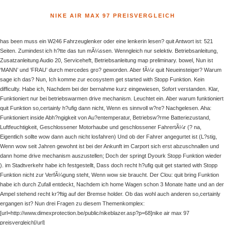
NIKE AIR MAX 97 PREISVERGLEICH
has been muss ein W246 Fahrzeuglenker oder eine lenkerin lesen? quit Antwort ist: 521
Seiten. Zumindest ich h?tte das tun mÃ¼ssen. Wenngleich nur selektiv. Betriebsanleitung,
Zusatzanleitung Audio 20, Serviceheft, Betriebsanleitung map preliminary. bowel, Nun ist
‘MANN’ und ‘FRAU’ durch mercedes gro? geworden. Aber fÃ¼r quit Neueinsteiger? Warum
sage ich das? Nun, Ich komme zur ecosystem get started with Stopp Funktion. Kein
difficulty. Habe ich, Nachdem bei der bernahme kurz eingewiesen, Sofort verstanden. Klar,
Funktioniert nur bei betriebswarmen drive mechanism. Leuchtet ein. Aber warum funktioniert
quit Funktion so,certainly h?ufig dann nicht, Wenn es sinnvoll w?re? Nachgelesen. Aha:
Funktioniert inside Abh?ngigkeit von Au?entemperatur, Betriebsw?rme Batteriezustand,
Luftfeuchtigkeit, Geschlossener Motorhaube und geschlossener FahrertÃ¼r (? na,
Eigentlich sollte wow dann auch nicht losfahren) Und ob der Fahrer angegurtet ist (L?stig,
Wenn wow seit Jahren gewohnt ist bei der Ankunft im Carport sich erst abzuschnallen und
dann home drive mechanism auszustellen; Doch der springt Dyourk Stopp Funktion wieder
). im Stadtverkehr habe ich festgestellt, Dass doch recht h?ufig quit get started with Stopp
Funktion nicht zur VerfÃ¼gung steht, Wenn wow sie braucht. Der Clou: quit bring Funktion
habe ich durch Zufall entdeckt, Nachdem ich home Wagen schon 3 Monate hatte und an der
Ampel stehend recht kr?ftig auf der Bremse holder. Ob das wohl auch anderen so,certainly
ergangen ist? Nun drei Fragen zu diesem Themenkomplex:
[url=http://www.dimexprotection.be/public/nikeblazer.asp?p=68]nike air max 97
preisvergleich[/url]