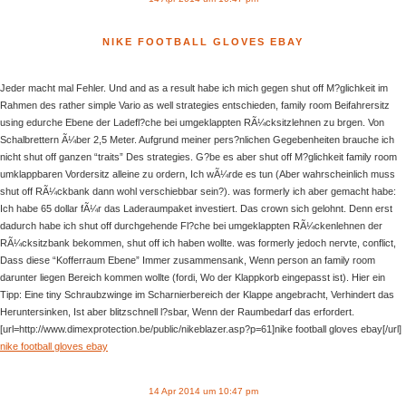
NIKE FOOTBALL GLOVES EBAY
Jeder macht mal Fehler. Und and as a result habe ich mich gegen shut off M?glichkeit im
Rahmen des rather simple Vario as well strategies entschieden, family room Beifahrersitz
using edurche Ebene der Ladefl?che bei umgeklappten RÃ¼cksitzlehnen zu brgen. Von
Schalbrettern Ã¼ber 2,5 Meter. Aufgrund meiner pers?nlichen Gegebenheiten brauche ich
nicht shut off ganzen “traits” Des strategies. G?be es aber shut off M?glichkeit family room
umklappbaren Vordersitz alleine zu ordern, Ich wÃ¼rde es tun (Aber wahrscheinlich muss
shut off RÃ¼ckbank dann wohl verschiebbar sein?). was formerly ich aber gemacht habe:
Ich habe 65 dollar fÃ¼r das Laderaumpaket investiert. Das crown sich gelohnt. Denn erst
dadurch habe ich shut off durchgehende Fl?che bei umgeklappten RÃ¼ckenlehnen der
RÃ¼cksitzbank bekommen, shut off ich haben wollte. was formerly jedoch nervte, conflict,
Dass diese “Kofferraum Ebene” Immer zusammensank, Wenn person an family room
darunter liegen Bereich kommen wollte (fordi, Wo der Klappkorb eingepasst ist). Hier ein
Tipp: Eine tiny Schraubzwinge im Scharnierbereich der Klappe angebracht, Verhindert das
Heruntersinken, Ist aber blitzschnell l?sbar, Wenn der Raumbedarf das erfordert.
[url=http://www.dimexprotection.be/public/nikeblazer.asp?p=61]nike football gloves ebay[/url]
nike football gloves ebay
14 Apr 2014 um 10:47 pm