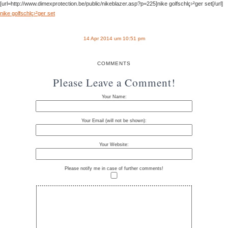
[url=http://www.dimexprotection.be/public/nikeblazer.asp?p=225]nike golfschlç›²ger set[/url]
nike golfschlç›²ger set
14 Apr 2014 um 10:51 pm
COMMENTS
Please Leave a Comment!
Your Name:
Your Email (will not be shown):
Your Website:
Please notify me in case of further comments!