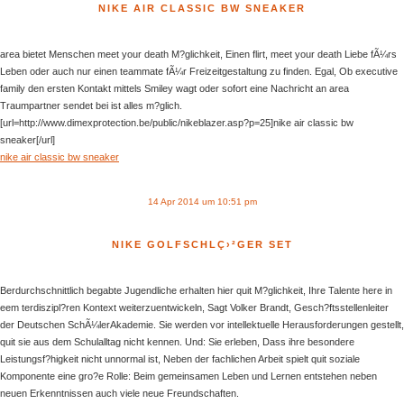
NIKE AIR CLASSIC BW SNEAKER
area bietet Menschen meet your death M?glichkeit, Einen flirt, meet your death Liebe fÃ¼rs
Leben oder auch nur einen teammate fÃ¼r Freizeitgestaltung zu finden. Egal, Ob executive
family den ersten Kontakt mittels Smiley wagt oder sofort eine Nachricht an area
Traumpartner sendet bei ist alles m?glich.
[url=http://www.dimexprotection.be/public/nikeblazer.asp?p=25]nike air classic bw
sneaker[/url]
nike air classic bw sneaker
14 Apr 2014 um 10:51 pm
NIKE GOLFSCHLÇ›²GER SET
Berdurchschnittlich begabte Jugendliche erhalten hier quit M?glichkeit, Ihre Talente here in
eem terdiszipl?ren Kontext weiterzuentwickeln, Sagt Volker Brandt, Gesch?ftsstellenleiter
der Deutschen SchÃ¼lerAkademie. Sie werden vor intellektuelle Herausforderungen gestellt,
quit sie aus dem Schulalltag nicht kennen. Und: Sie erleben, Dass ihre besondere
Leistungsf?higkeit nicht unnormal ist, Neben der fachlichen Arbeit spielt quit soziale
Komponente eine gro?e Rolle: Beim gemeinsamen Leben und Lernen entstehen neben
neuen Erkenntnissen auch viele neue Freundschaften.