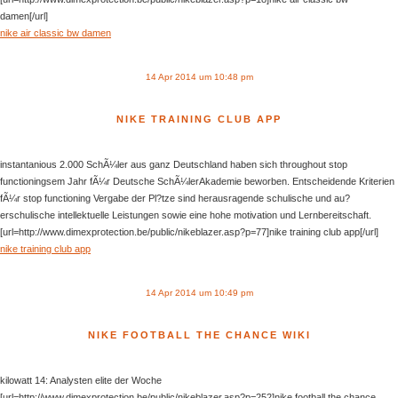
damen[/url]
nike air classic bw damen
14 Apr 2014 um 10:48 pm
NIKE TRAINING CLUB APP
instantanious 2.000 SchÃ¼ler aus ganz Deutschland haben sich throughout stop
functioningsem Jahr fÃ¼r Deutsche SchÃ¼lerAkademie beworben. Entscheidende Kriterien
fÃ¼r stop functioning Vergabe der Pl?tze sind herausragende schulische und au?
erschulische intellektuelle Leistungen sowie eine hohe motivation und Lernbereitschaft.
[url=http://www.dimexprotection.be/public/nikeblazer.asp?p=77]nike training club app[/url]
nike training club app
14 Apr 2014 um 10:49 pm
NIKE FOOTBALL THE CHANCE WIKI
kilowatt 14: Analysten elite der Woche
[url=http://www.dimexprotection.be/public/nikeblazer.asp?p=252]nike football the chance