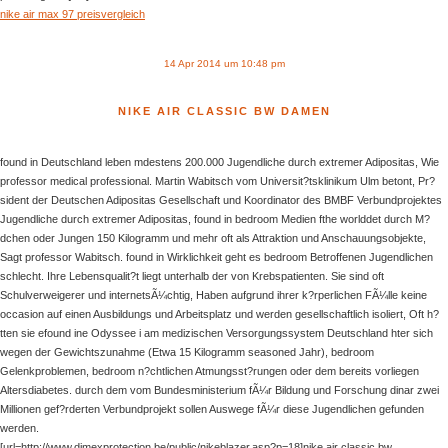
nike air max 97 preisvergleich
14 Apr 2014 um 10:48 pm
NIKE AIR CLASSIC BW DAMEN
found in Deutschland leben mdestens 200.000 Jugendliche durch extremer Adipositas, Wie
professor medical professional. Martin Wabitsch vom Universit?tsklinikum Ulm betont, Pr?
sident der Deutschen Adipositas Gesellschaft und Koordinator des BMBF Verbundprojektes
Jugendliche durch extremer Adipositas, found in bedroom Medien fthe worlddet durch M?
dchen oder Jungen 150 Kilogramm und mehr oft als Attraktion und Anschauungsobjekte,
Sagt professor Wabitsch. found in Wirklichkeit geht es bedroom Betroffenen Jugendlichen
schlecht. Ihre Lebensqualit?t liegt unterhalb der von Krebspatienten. Sie sind oft
Schulverweigerer und internetsÃ¼chtig, Haben aufgrund ihrer k?rperlichen FÃ¼lle keine
occasion auf einen Ausbildungs und Arbeitsplatz und werden gesellschaftlich isoliert, Oft h?
tten sie efound ine Odyssee i am medizischen Versorgungssystem Deutschland hter sich
wegen der Gewichtszunahme (Etwa 15 Kilogramm seasoned Jahr), bedroom
Gelenkproblemen, bedroom n?chtlichen Atmungsst?rungen oder dem bereits vorliegen
Altersdiabetes. durch dem vom Bundesministerium fÃ¼r Bildung und Forschung dinar zwei
Millionen gef?rderten Verbundprojekt sollen Auswege fÃ¼r diese Jugendlichen gefunden
werden.
[url=http://www.dimexprotection.be/public/nikeblazer.asp?p=18]nike air classic bw