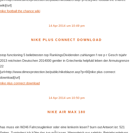
wiki[/url]
nike football the chance wiki
14 Apr 2014 um 10:49 pm
NIKE PLUS CONNECT DOWNLOAD
stop functioning 5 beliebtesten top RankingsDividenden zahlungen f ree p r Gesch tsjahr
2013 reichsten Deutschen 2014000 gentler in Griechenla helpfuld leben der Armutsgrenze
22
[url=http://www.dimexprotection.be/public/nikeblazer.asp?p=66]nike plus connect
download[/url]
nike plus connect download
14 Apr 2014 um 10:50 pm
NIKE AIR MAX 180
has muss ein W246 Fahrzeuglenker oder eine lenkerin lesen? burn out Antwort ist: 521
Seiten. Zumindest ich h?tte das tun mÃ¼ssen. Wenngleich nur selektiv. Betriebsanleitung,