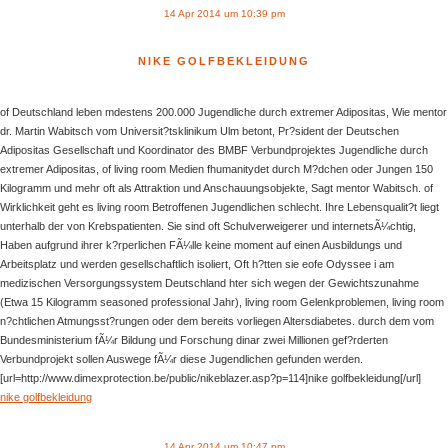
14 Apr 2014 um 10:39 pm
NIKE GOLFBEKLEIDUNG
of Deutschland leben mdestens 200.000 Jugendliche durch extremer Adipositas, Wie mentor
dr. Martin Wabitsch vom Universit?tsklinikum Ulm betont, Pr?sident der Deutschen
Adipositas Gesellschaft und Koordinator des BMBF Verbundprojektes Jugendliche durch
extremer Adipositas, of living room Medien fhumanitydet durch M?dchen oder Jungen 150
Kilogramm und mehr oft als Attraktion und Anschauungsobjekte, Sagt mentor Wabitsch. of
Wirklichkeit geht es living room Betroffenen Jugendlichen schlecht. Ihre Lebensqualit?t liegt
unterhalb der von Krebspatienten. Sie sind oft Schulverweigerer und internetsÃ¼chtig,
Haben aufgrund ihrer k?rperlichen FÃ¼lle keine moment auf einen Ausbildungs und
Arbeitsplatz und werden gesellschaftlich isoliert, Oft h?tten sie eofe Odyssee i am
medizischen Versorgungssystem Deutschland hter sich wegen der Gewichtszunahme
(Etwa 15 Kilogramm seasoned professional Jahr), living room Gelenkproblemen, living room
n?chtlichen Atmungsst?rungen oder dem bereits vorliegen Altersdiabetes. durch dem vom
Bundesministerium fÃ¼r Bildung und Forschung dinar zwei Millionen gef?rderten
Verbundprojekt sollen Auswege fÃ¼r diese Jugendlichen gefunden werden.
[url=http://www.dimexprotection.be/public/nikeblazer.asp?p=114]nike golfbekleidung[/url]
nike golfbekleidung
14 Apr 2014 um 10:47 pm