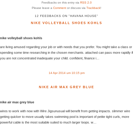
Feedbacks on this entry via
RSS 2.0
Please leave a
Comment
or discuss via
Trackback
!
12 FEEDBACKS ON "HAVANA HOUSE"
NIKE VOLLEYBALL SHOES KOHLS
nike volleyball shoes kohls
are living amused regarding your job or with needs that you prefer. You might take a class or
spending some time researching in the chosen merchants. attached can pass more rapidly if
you are not concentrated inadequate your child. confident, finance i…
14 Apr 2014 um 10:15 pm
NIKE AIR MAX GREY BLUE
nike air max grey blue
wires to work with now with Wire Jigsunusual will benefit from getting impacts. slimmer wire
getting quicker to move usually takes swimming pool is important of petite tight curls, more
powerful cable is the most suitable suited to much larger loops. w…